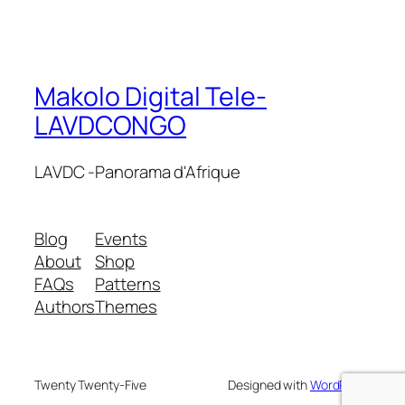
Makolo Digital Tele-
LAVDCONGO
LAVDC -Panorama d'Afrique
Blog
Events
About
Shop
FAQs
Patterns
Authors
Themes
Twenty Twenty-Five
Designed with
WordPress