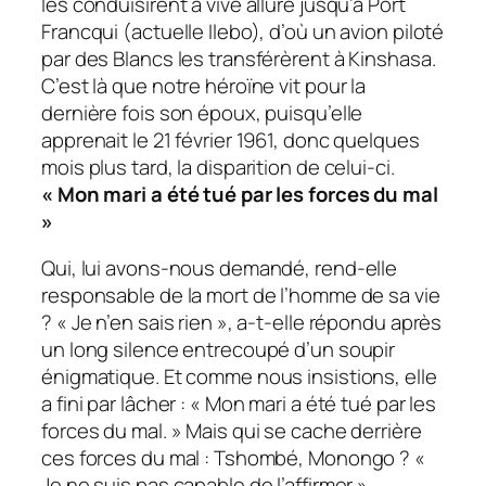
les conduisirent à vive allure jusqu’à Port
Francqui (actuelle Ilebo), d’où un avion piloté
par des Blancs les transférèrent à Kinshasa.
C’est là que notre héroïne vit pour la
dernière fois son époux, puisqu’elle
apprenait le 21 février 1961, donc quelques
mois plus tard, la disparition de celui-ci.
« Mon mari a été tué par les forces du mal
»
Qui, lui avons-nous demandé, rend-elle
responsable de la mort de l’homme de sa vie
? « Je n’en sais rien », a-t-elle répondu après
un long silence entrecoupé d’un soupir
énigmatique. Et comme nous insistions, elle
a fini par lâcher : « Mon mari a été tué par les
forces du mal. » Mais qui se cache derrière
ces forces du mal : Tshombé, Monongo ? «
Je ne suis pas capable de l’affirmer »,