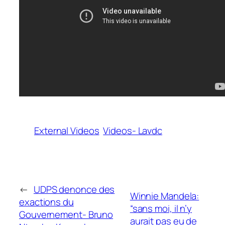
External Videos
Videos- Lavdc
←
UDPS denonce des
Winnie Mandela:
exactions du
“sans moi, il n’y
Gouvernement- Bruno
aurait pas eu de