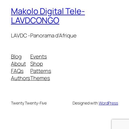
Makolo Digital Tele-
LAVDCONGO
LAVDC -Panorama d'Afrique
Blog
Events
About
Shop
FAQs
Patterns
Authors
Themes
Twenty Twenty-Five
Designed with
WordPress