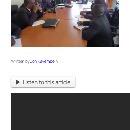
Written by
Don Kayembe
in
Listen to this article