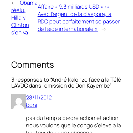
←
Obama
Affaire « 9,3 milliards USD » : «
réélu,
Avec l’argent de la diaspora, la
Hillary
RDC peut parfaitement se passer
Clinton
de l’aide internationale »
→
s’en va
Comments
3 responses to “André Kalonzo face a la Télé
LAVDC dans l’emission de Don Kayembe”
28/11/2012
boni
pas du temp a perdre action et action
nous voulons que le congo s’eleve a la
hauteur de sses richesses.