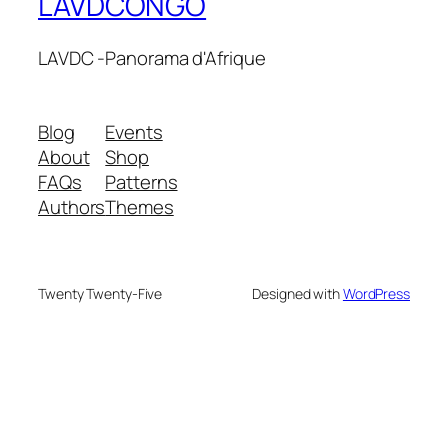
LAVDCONGO
LAVDC -Panorama d'Afrique
Blog
Events
About
Shop
FAQs
Patterns
Authors
Themes
Twenty Twenty-Five
Designed with
WordPress