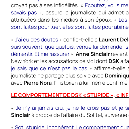
croyait pas à ses infidélités. «
Ecoutez, vous me
savais pas
», assure la journaliste qui admet 
attribuées dans les médias à son époux. «
Les 
sont faites pour tuer, elles sont faites pour abîme
«
J’ai eu des doutes
» confie-t-elle à
Laurent De
suis souvent, quelquefois, venue lui demander si 
démentir. Et me rassurer
».
Anne Sinclair
revient
New York et les accusations de viol dont
DSK
a fa
je sais que ce n’est pas le cas
» affirme-t-elle 
journaliste ne partage plus sa vie avec
Dominiqu
avec
Pierre Nora
, l’historien a lui-même confirmé 
LE COMPORTEMENT DE DSK « STUPIDE », « INFA
«
Je n’y ai jamais cru, je ne le crois pas et je 
Sinclair
à propos de l’affaire du Sofitel, survenue
«
Sot, stupide, incohérent. Le comportement que Do