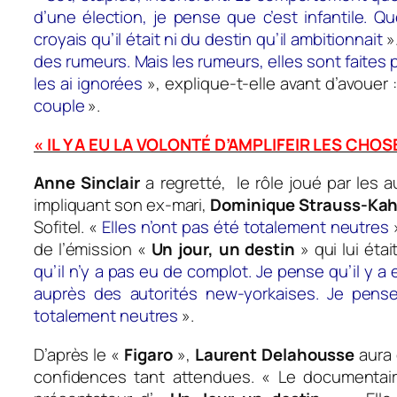
d’une élection, je pense que c’est infantile. Q
croyais qu’il était ni du destin qu’il ambitionnait
»
des rumeurs. Mais les rumeurs, elles sont faites p
les ai ignorées
», explique-t-elle avant d’avouer 
couple
».
« IL Y A EU LA VOLONTÉ D’AMPLIFEIR LES CHOS
Anne Sinclair
a regretté, le rôle joué par les a
impliquant son ex-mari,
Dominique Strauss-Ka
Sofitel. «
Elles n’ont pas été totalement neutres
»
de l’émission «
Un jour, un destin
» qui lui étai
qu’il n’y a pas eu de complot. Je pense qu’il y a
auprès des autorités new-yorkaises. Je pense
totalement neutres
».
D’après le «
Figaro
»,
Laurent Delahousse
aura 
confidences tant attendues. «
Le documentair