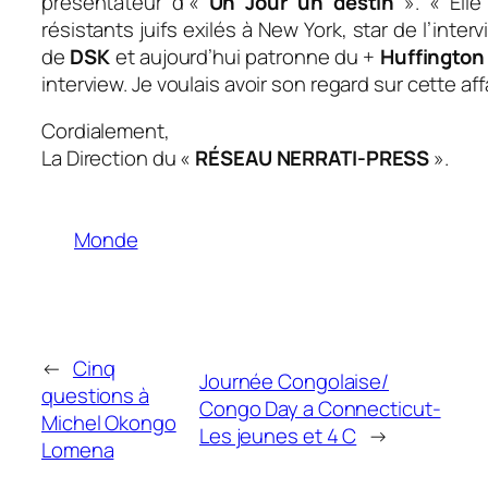
présentateur d’«
Un Jour un destin
». «
Elle
résistants juifs exilés à New York, star de l’inter
de
DSK
et aujourd’hui patronne du
+
Huffington
interview. Je voulais avoir son regard sur cette aff
Cordialement,
La Direction du «
RÉSEAU NERRATI-PRESS
».
Monde
←
Cinq
Journée Congolaise/
questions à
Congo Day a Connecticut-
Michel Okongo
Les jeunes et 4 C
→
Lomena