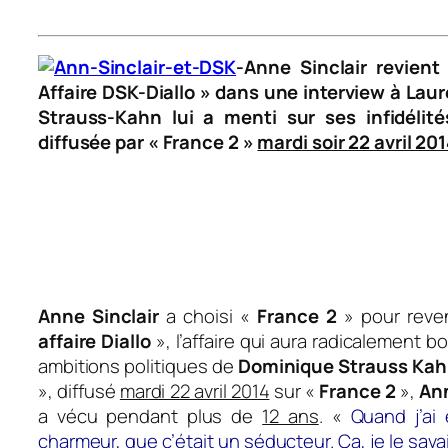
-Anne Sinclair
revient 
Affaire DSK-Diallo » dans une interview à
Laur
Strauss-Kahn
lui a menti sur ses infidélité
diffusée par « France 2 »
mardi soir 22 avril 20
Anne Sinclair
a choisi «
France 2
» pour reveni
affaire Diallo
», l’affaire qui aura radicalement 
ambitions politiques de
Dominique Strauss Ka
», diffusé
mardi 22 avril 2014
sur «
France 2
»,
Ann
a vécu pendant plus de
12 ans
. «
Quand j’a
charmeur, que c’était un séducteur. Ça, je le sava