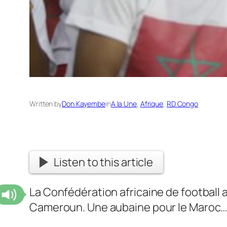
Written by
Don Kayembe
in
A la Une
, 
Afrique
, 
RD Congo
Listen to this article
La Confédération africaine de football a
Cameroun. Une aubaine pour le Maroc