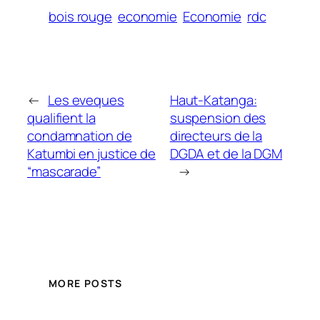
bois rouge
economie
Economie
rdc
←
Les eveques
Haut-Katanga:
qualifient la
suspension des
condamnation de
directeurs de la
Katumbi en justice de
DGDA et de la DGM
“mascarade”
→
MORE POSTS