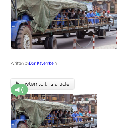
Written by
Don Kayembe
in
Listen to this article