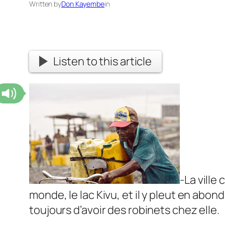
Written by
Don Kayembe
in
Listen to this article
-La ville
monde, le lac Kivu, et il y pleut en abo
toujours d’avoir des robinets chez elle.