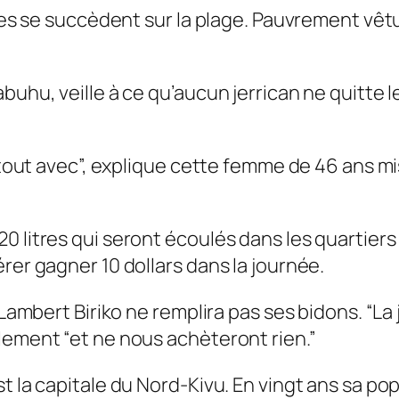
stes se succèdent sur la plage. Pauvrement vêtu
uhu, veille à ce qu’aucun jerrican ne quitte le
nt tout avec”, explique cette femme de 46 ans 
 litres qui seront écoulés dans les quartiers p
rer gagner 10 dollars dans la journée.
 Lambert Biriko ne remplira pas ses bidons. “La 
lement “et ne nous achèteront rien.”
t la capitale du Nord-Kivu. En vingt ans sa pop