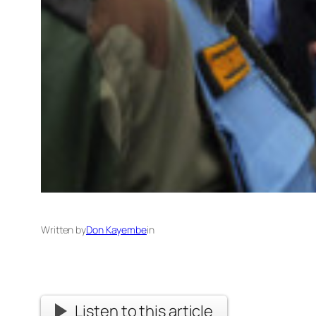
Written by
Don Kayembe
in
Listen to this article