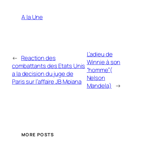
A la Une
L’adieu de
←
Reaction des
Winnie à son
combattants des Etats Unis
“homme”(
a la decision du juge de
Nelson
Paris sur l’affaire JB Mpiana
Mandela)
→
MORE POSTS