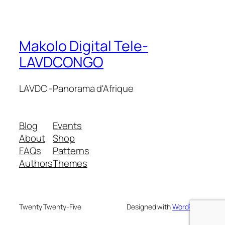
Makolo Digital Tele-
LAVDCONGO
LAVDC -Panorama d'Afrique
Blog
Events
About
Shop
FAQs
Patterns
Authors
Themes
Twenty Twenty-Five
Designed with
WordPress