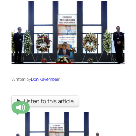
Written by
Don Kayembe
in
Listen to this article