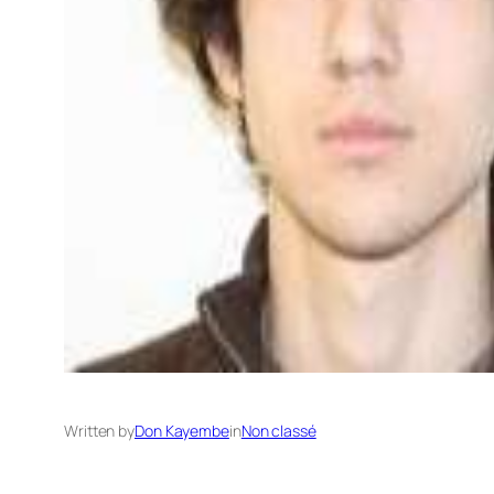
Written by
Don Kayembe
in
Non classé