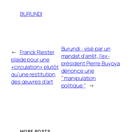
BURUNDI
Burundi : visé par un
←
Franck Riester
mandat d’arrêt, l’ex-
plaide pour une
président Pierre Buyoya
«circulation» plutôt
dénonce une
qu’une restitution
” manipulation
des œuvres d’art
politique “
→
MORE POSTS