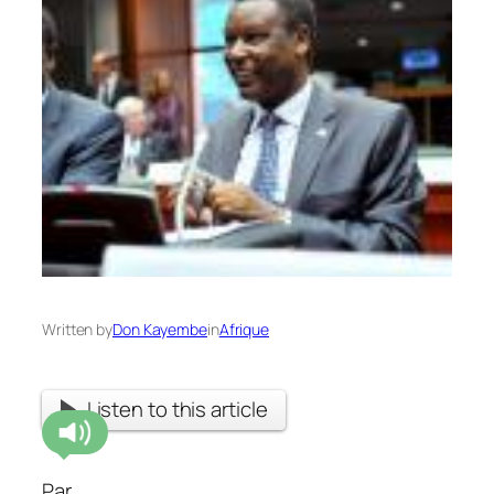
Written by
Don Kayembe
in
Afrique
Listen to this article
Par