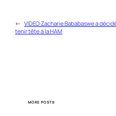
←
VIDEO:Zacharie Bababaswe a décid
tenir tête à la HAM
MORE POSTS