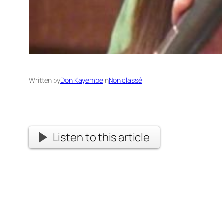
Written by
Don Kayembe
in
Non classé
Listen to this article