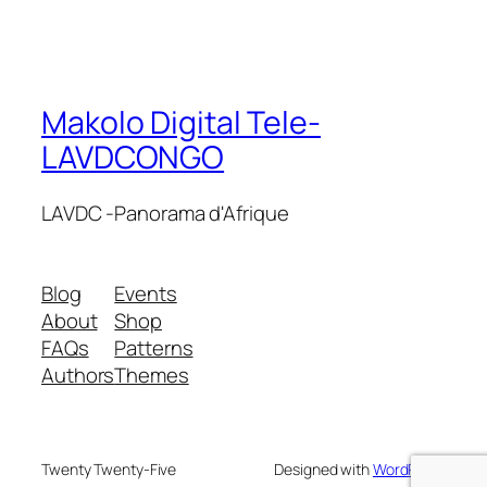
Makolo Digital Tele-
LAVDCONGO
LAVDC -Panorama d'Afrique
Blog
Events
About
Shop
FAQs
Patterns
Authors
Themes
Twenty Twenty-Five
Designed with
WordPress