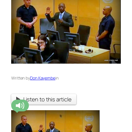
Written by
Don Kayembe
in
Listen to this article