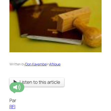
Written by
Don Kayembe
in
Afrique
Listen to this article
Par
RFI