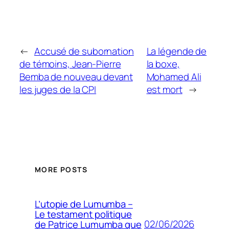
←
Accusé de subornation
La légende de
de témoins, Jean-Pierre
la boxe,
Bemba de nouveau devant
Mohamed Ali
les juges de la CPI
est mort
→
MORE POSTS
L’utopie de Lumumba –
Le testament politique
02/06/2026
de Patrice Lumumba que