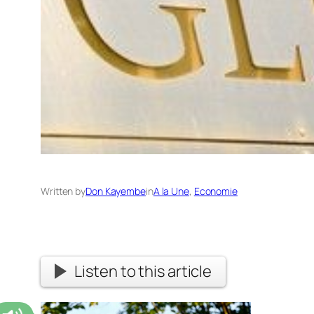
Written by
Don Kayembe
in
A la Une
, 
Economie
Listen to this article