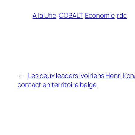
A la Une
COBALT
Economie
rdc
←
Les deux leaders ivoiriens Henri K
contact en territoire belge