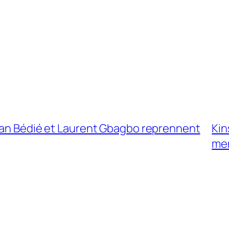
onan Bédié et Laurent Gbagbo reprennent
Kin
men