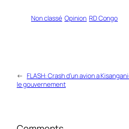
Non classé
Opinion
RD Congo
←
FLASH: Crash d’un avion a Kisangan
le gouvernement
Comments