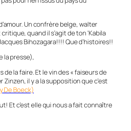
 pas pour rien issus du pays du
d’amour. Un confrère belge, walter
critique, quand il s’agit de ton ‘Kabila
 Jacques Bihozagara!!!! Que d’histoires!!
 la presse),
 de la faire. Et le vin des « faiseurs de
Zinzen, il y a la supposition que c’est
y De Boeck)
! Et c’est elle qui nous a fait connaître