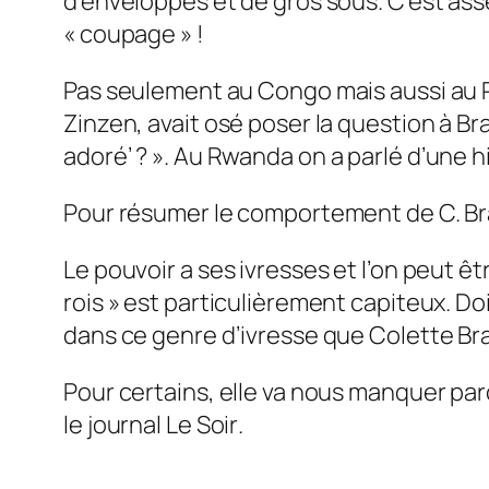
d’enveloppes et de gros sous. C’est asse
« coupage » !
Pas seulement au Congo mais aussi au R
Zinzen, avait osé poser la question à 
adoré’ ? ».
Au Rwanda on a parlé d’une his
Pour résumer le comportement de C. Bra
Le pouvoir a ses ivresses et l’on peut être
rois » est particulièrement capiteux. Doi
dans ce genre d’ivresse que Colette Bra
Pour certains, elle va nous manquer parce
le journal
Le Soir
.