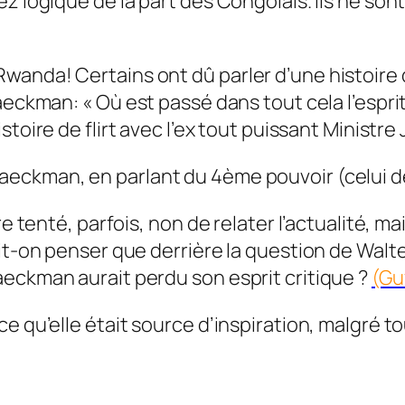
z logique de la part des Congolais. Ils ne sont
wanda! Certains ont dû parler d’une histoire 
Braeckman:
« Où est passé dans tout cela l’esprit 
toire de flirt avec l’ex tout puissant Ministre
eckman, en parlant du 4ème pouvoir (celui de
 tenté, parfois, non de relater l’actualité, mais
t-on penser que derrière la question de Walter 
eckman aurait perdu son esprit critique ?
(Gu
 qu’elle était source d’inspiration, malgré tout