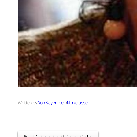
Written by
Don Kayembe
in
Non classé