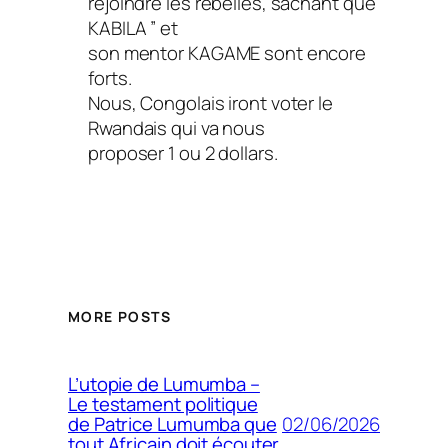
réjoindre les rebelles, sachant que ”
KABILA ” et
son mentor KAGAME sont encore
forts.
Nous, Congolais iront voter le
Rwandais qui va nous
proposer 1 ou 2 dollars.
MORE POSTS
L’utopie de Lumumba –
Le testament politique
02/06/2026
de Patrice Lumumba que
tout Africain doit écouter