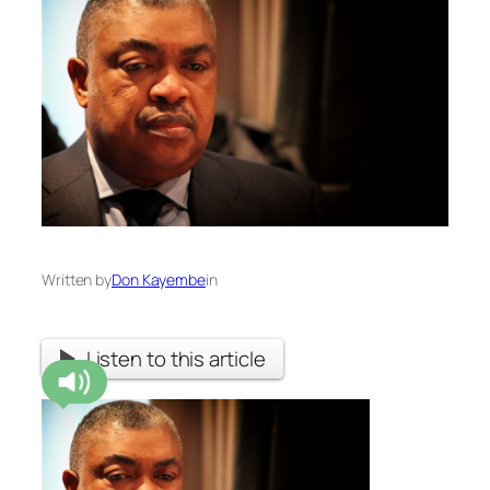
Written by
Don Kayembe
in
Listen to this article