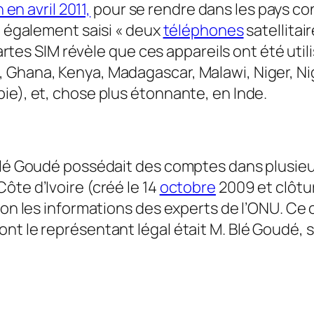
 en avril 2011,
pour se rendre dans les pays con
t également saisi « deux
téléphones
satellitai
s cartes SIM révèle que ces appareils ont été u
 Ghana, Kenya, Madagascar, Malawi, Niger, Ni
ie), et, chose plus étonnante, en Inde.
 Blé Goudé possédait des comptes dans plusie
ôte d’Ivoire (créé le 14
octobre
2009 et clôtur
lon les informations des experts de l’ONU. Ce 
nt le représentant légal était M. Blé Goudé, s