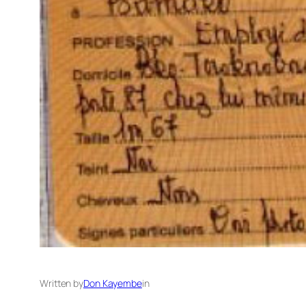
Written by
Don Kayembe
in