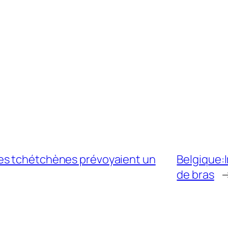
es tchétchènes prévoyaient un
Belgique:I
de bras