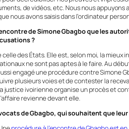
ments, de vidéos, etc. Nous nous appuyons au
que nous avons saisis dans l’ordinateur pers
’encontre de Simone Gbagbo que les autori
accusations ?
elle des États. Elle est, selon moi, la mieux i
tionaux ne sont pas aptes à le faire. Au début
ient aussi engagé une procédure contre Simone
uivre plusieurs voies et de contester la receva
la justice ivoirienne organise un procès et con
affaire revienne devant elle.
ocats de Gbagbo, qui souhaitent que leur cl
 Une
procédure à l’encontre de Gbagbo est en 