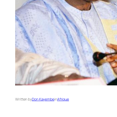
Written by
Don Kayembe
in
Afrique