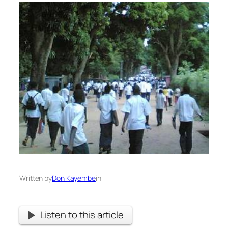
Written by
Don Kayembe
in
Listen to this article