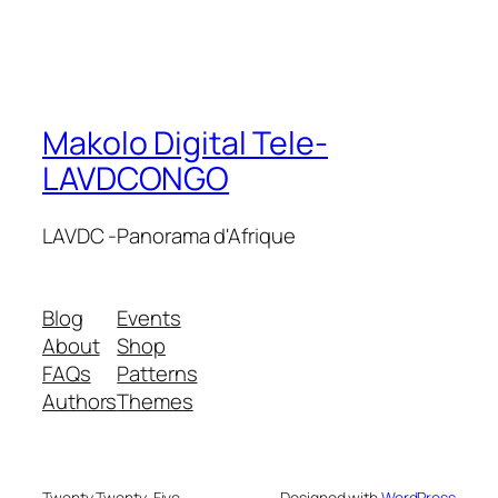
Makolo Digital Tele-
LAVDCONGO
LAVDC -Panorama d'Afrique
Blog
Events
About
Shop
FAQs
Patterns
Authors
Themes
Twenty Twenty-Five
Designed with
WordPress