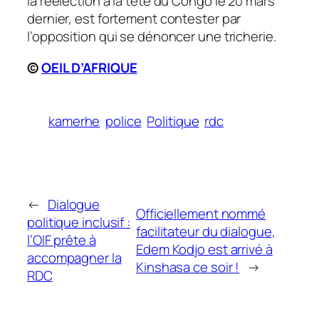
la réélection à la tête du Congo le 20 mars
dernier, est fortement contester par
l’opposition qui se dénoncer une tricherie.
©
OEIL D’AFRIQUE
kamerhe
police
Politique
rdc
←
Dialogue
Officiellement nommé
politique inclusif :
facilitateur du dialogue,
l’OIF prête à
Edem Kodjo est arrivé à
accompagner la
Kinshasa ce soir !
→
RDC