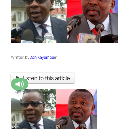
Written by
Don Kayembe
in
Listen to this article