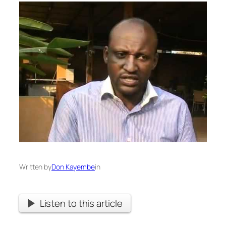
Written by
Don Kayembe
in
Listen to this article