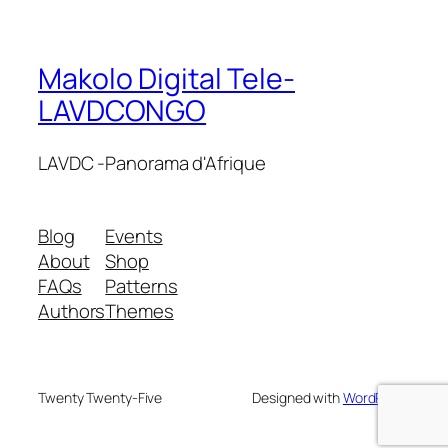
Makolo Digital Tele-
LAVDCONGO
LAVDC -Panorama d'Afrique
Blog
Events
About
Shop
FAQs
Patterns
Authors
Themes
Twenty Twenty-Five
Designed with
WordPress