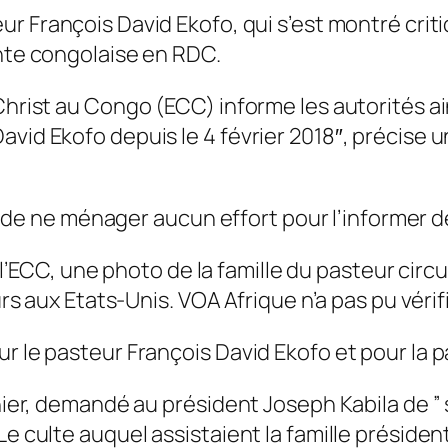
ur François David Ekofo, qui s’est montré crit
ante congolaise en RDC.
Christ au Congo (ECC) informe les autorités ain
David Ekofo depuis le 4 février 2018″, précis
tés de ne ménager aucun effort pour l’informer d
CC, une photo de la famille du pasteur circu
urs aux Etats-Unis. VOA Afrique n’a pas pu vérif
r le pasteur François David Ekofo et pour la p
rnier, demandé au président Joseph Kabila de ”
Le culte auquel assistaient la famille présiden