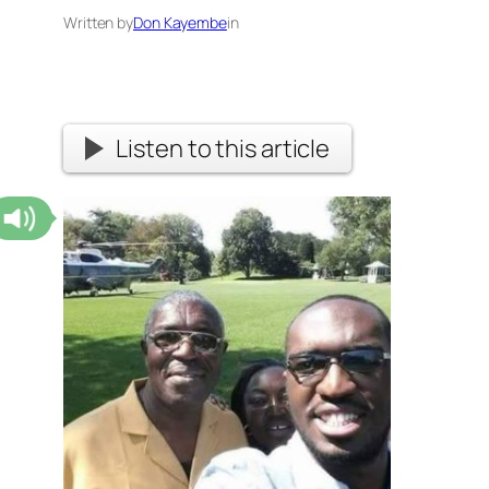
Written by
Don Kayembe
in
Listen to this article