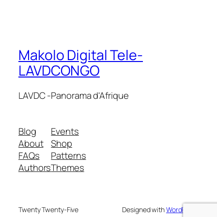
Makolo Digital Tele-
LAVDCONGO
LAVDC -Panorama d'Afrique
Blog
Events
About
Shop
FAQs
Patterns
Authors
Themes
Twenty Twenty-Five
Designed with
WordPress