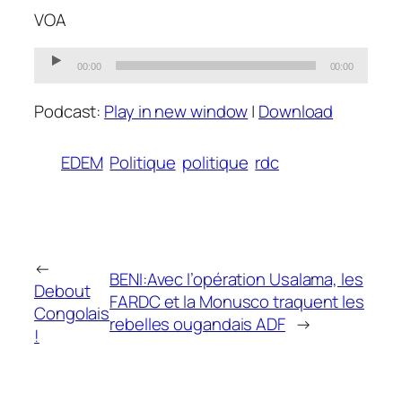
VOA
Audio
00:00
00:00
Player
Podcast:
Play in new window
|
Download
EDEM
Politique
politique
rdc
←
BENI:Avec l’opération Usalama, les
Debout
FARDC et la Monusco traquent les
Congolais
rebelles ougandais ADF
→
!