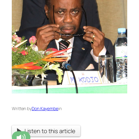
Written by
Don Kayembe
in
Listen to this article