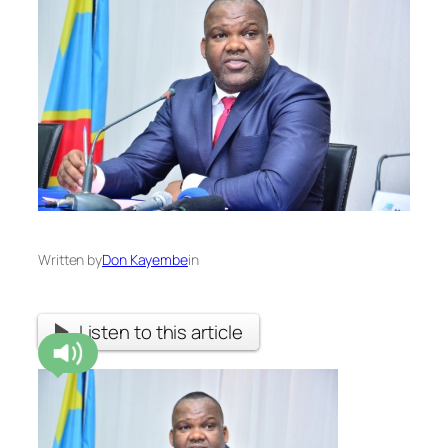
Written by
Don Kayembe
in
Listen to this article