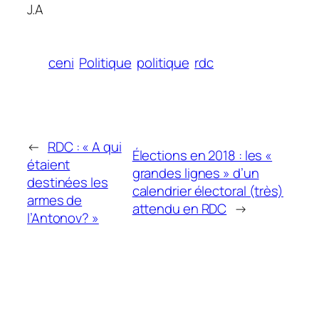
J.A
ceni
Politique
politique
rdc
←
RDC : « A qui
Élections en 2018 : les «
étaient
grandes lignes » d’un
destinées les
calendrier électoral (très)
armes de
attendu en RDC
→
l’Antonov? »