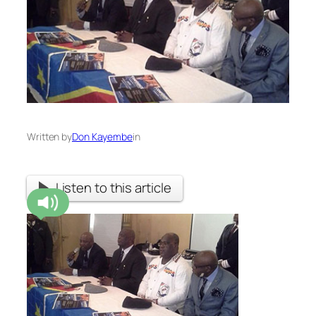
Written by
Don Kayembe
in
Listen to this article