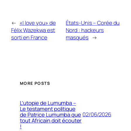
←
«I love you» de
États-Unis – Corée du
Félix Wazekwa est
Nord : hackeurs
sorti en France
masqués
→
MORE POSTS
L’utopie de Lumumba –
Le testament politique
02/06/2026
de Patrice Lumumba que
tout Africain doit écouter
!