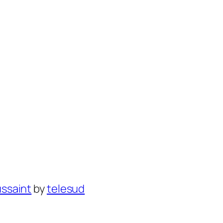
ussaint
by
telesud