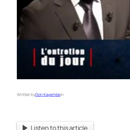
Written by
Don Kayembe
in
Listen to this article