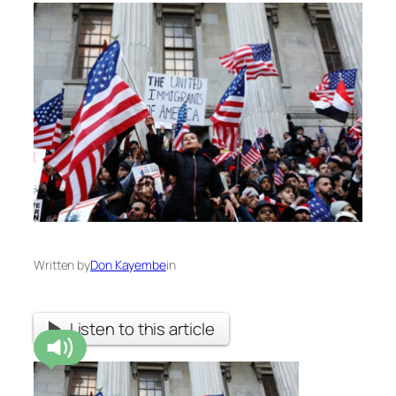
Written by
Don Kayembe
in
Listen to this article