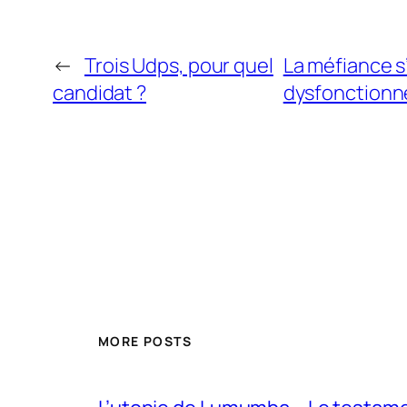
←
Trois Udps, pour quel
La méfiance s
candidat ?
dysfonctionn
MORE POSTS