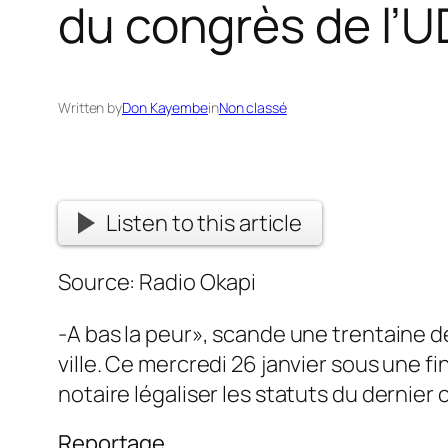
du congrès de l’
Written by
Don Kayembe
in
Non classé
Listen to this article
Source: Radio Okapi
-A bas la peur», scande une trentaine de
ville. Ce mercredi 26 janvier sous une f
notaire légaliser les statuts du dernier
Reportage