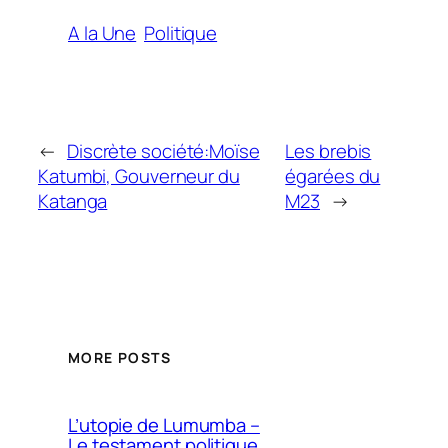
A la Une
Politique
←
Discrète société:Moïse
Les brebis
Katumbi, Gouverneur du
égarées du
Katanga
M23
→
MORE POSTS
L’utopie de Lumumba –
Le testament politique