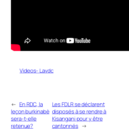
Videos- Lavdc
←
En RDC, la
Les FDLR se déclarent
leçon burkinabè
disposés à se rendre à
sera-t-elle
Kisangani pour y être
retenue?
cantonnés
→