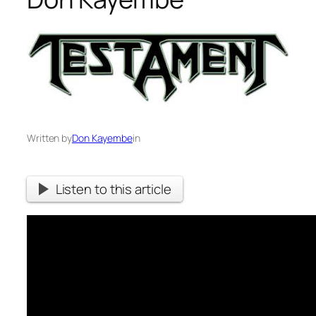
Written by
Don Kayembe
in
Listen to this article