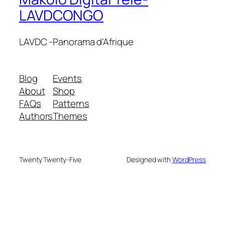
LAVDCONGO
LAVDC -Panorama d'Afrique
Blog
Events
About
Shop
FAQs
Patterns
Authors
Themes
Twenty Twenty-Five
Designed with
WordPress