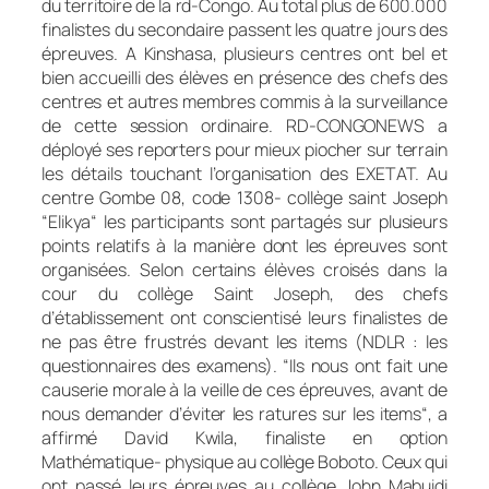
du territoire de la rd-Congo. Au total plus de 600.000
finalistes du secondaire passent les quatre jours des
épreuves. A Kinshasa, plusieurs centres ont bel et
bien accueilli des élèves en présence des chefs des
centres et autres membres commis à la surveillance
de cette session ordinaire. RD-CONGONEWS a
déployé ses reporters pour mieux piocher sur terrain
les détails touchant l’organisation des EXETAT. Au
centre Gombe 08, code 1308- collège saint Joseph
“Elikya“ les participants sont partagés sur plusieurs
points relatifs à la manière dont les épreuves sont
organisées. Selon certains élèves croisés dans la
cour du collège Saint Joseph, des chefs
d’établissement ont conscientisé leurs finalistes de
ne pas être frustrés devant les items (NDLR : les
questionnaires des examens). “Ils nous ont fait une
causerie morale à la veille de ces épreuves, avant de
nous demander d’éviter les ratures sur les items“, a
affirmé David Kwila, finaliste en option
Mathématique- physique au collège Boboto. Ceux qui
ont passé leurs épreuves au collège John Mabuidi