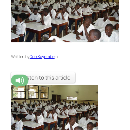
Written by
Don Kayembe
in
Listen to this article