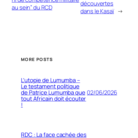
découvertes
au sein” du RCD
dans le Kasaï
→
MORE POSTS
L’utopie de Lumumba –
Le testament politique
02/06/2026
de Patrice Lumumba que
tout Africain doit écouter
!
RDC : La face cachée des