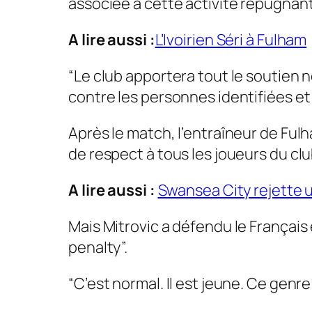
associée à cette activité répugnant
A lire aussi :
L’Ivoirien Séri à Fulham
“Le club apportera tout le soutien 
contre les personnes identifiées et
Après le match, l’entraîneur de Fulh
de respect à tous les joueurs du clu
A lire aussi :
Swansea City rejette 
Mais Mitrovic a défendu le Français e
penalty”.
“C’est normal. Il est jeune. Ce genre