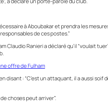
e”, a déclaré un porte-parole du club.
nécessaire à Aboubakar et prendra les mesure
 responsables de ces postes.”
am Claudio Ranieri a déclaré qu’il “voulait tu
b.
une offre de Fulham
n disant : “C’est un attaquant, il a aussi soif 
 de choses peut arriver”.