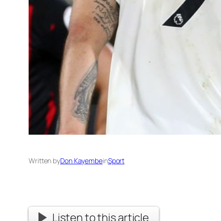
Written by
Don Kayembe
in
Sport
Listen to this article