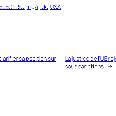
ELECTRIC
inga
rdc
USA
arifier sa position sur
La justice de l’UE r
sous sanctions
→