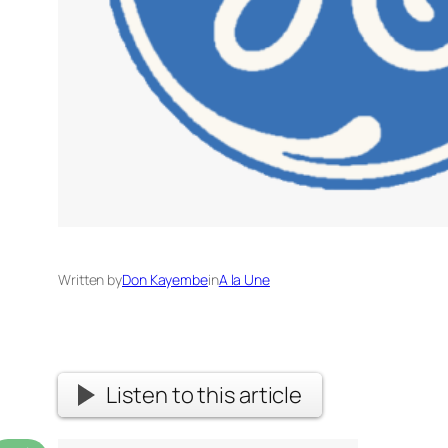
Written by
Don Kayembe
in
A la Une
Listen to this article