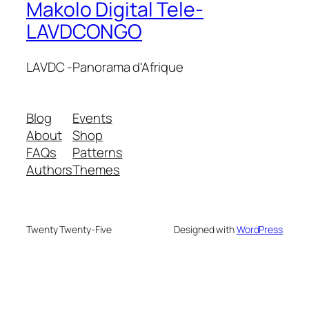
Makolo Digital Tele-
LAVDCONGO
LAVDC -Panorama d'Afrique
Blog
Events
About
Shop
FAQs
Patterns
Authors
Themes
Twenty Twenty-Five
Designed with
WordPress