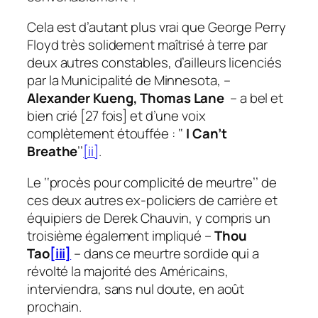
Cela est d’autant plus vrai que George Perry
Floyd très solidement maîtrisé à terre par
deux autres constables, d’ailleurs licenciés
par la Municipalité de Minnesota, –
Alexander Kueng, Thomas Lane
– a bel et
bien crié [27 fois] et d’une voix
complètement étouffée : ‘‘
I Can’t
Breathe
’’
[ii]
.
Le ‘‘
procès pour complicité de meurtre
’’ de
ces deux autres ex-policiers de carrière et
équipiers de Derek Chauvin, y compris un
troisième également impliqué –
Thou
Tao
[iii]
– dans ce meurtre sordide qui a
révolté la majorité des Américains,
interviendra, sans nul doute, en août
prochain.