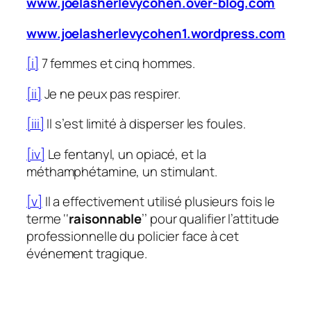
www.joelasherlevycohen.over-blog.com
www.joelasherlevycohen1.wordpress.com
[i]
7 femmes et cinq hommes.
[ii]
Je ne peux pas respirer.
[iii]
Il s’est limité à disperser les foules.
[iv]
Le fentanyl, un opiacé, et la
méthamphétamine, un stimulant.
[v]
Il a effectivement utilisé plusieurs fois le
terme ‘‘
raisonnable
’’ pour qualifier l’attitude
professionnelle du policier face à cet
événement tragique.