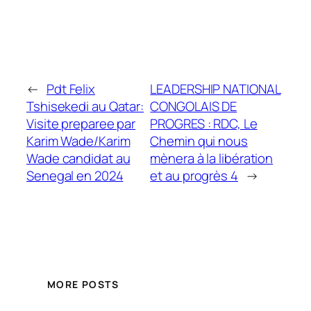
←
Pdt Felix
LEADERSHIP NATIONAL
Tshisekedi au Qatar:
CONGOLAIS DE
Visite preparee par
PROGRES : RDC, Le
Karim Wade/Karim
Chemin qui nous
Wade candidat au
mènera à la libération
Senegal en 2024
et au progrès 4
→
MORE POSTS