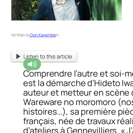
Written by
Don Kayembe
in
Listen to this article
Comprendre l’autre et soi-m
est la démarche d’Hideto Iwa
auteur et metteur en scène
Wareware no moromoro (no
histoires…),
sa première piè
français, née de travaux réal
d’ateliers à Gennevilliers.
« J