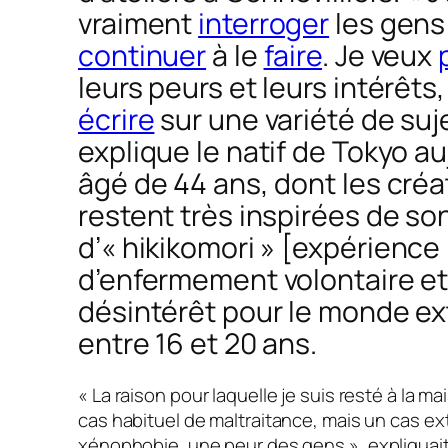
vraiment
interroger
les gens 
continuer
à le
faire
. Je veux
leurs peurs et leurs intérêts,
écrire
sur une variété de suj
explique le natif de Tokyo au
âgé de 44 ans, dont les créa
restent très inspirées de so
d’« hikikomori »
[expérience
d’enfermement volontaire et
désintérêt pour le monde ex
entre 16 et 20 ans.
« La raison pour laquelle je suis resté à la ma
cas habituel de maltraitance, mais un cas e
xénophobie, une peur des gens »,
expliquait