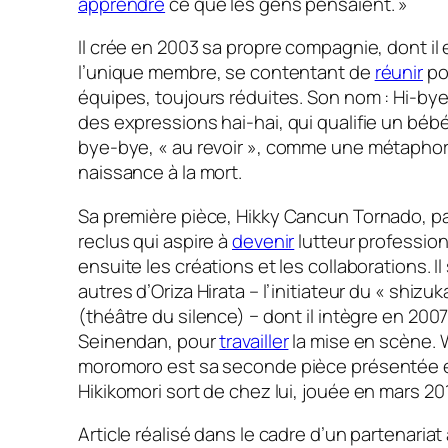
apprendre
ce que les gens pensaient. »
Il crée en 2003 sa propre compagnie, dont il
l’unique membre, se contentant de
réunir
po
équipes, toujours réduites. Son nom : Hi-bye
des expressions
hai-hai,
qui qualifie un béb
bye-bye
, « au revoir », comme une métaphor
naissance à la mort.
Sa première pièce,
Hikky Cancun Tornado
, p
reclus qui aspire à
devenir
lutteur profession
ensuite les créations et les collaborations. Il
autres d’Oriza Hirata – l’initiateur du « shizuk
(théâtre du silence) − dont il intègre en 200
Seinendan, pour
travailler
la mise en scène.
moromoro
est sa seconde pièce présentée 
Hikikomori sort de chez lui,
jouée en mars 20
Article réalisé dans le cadre d’un partenariat