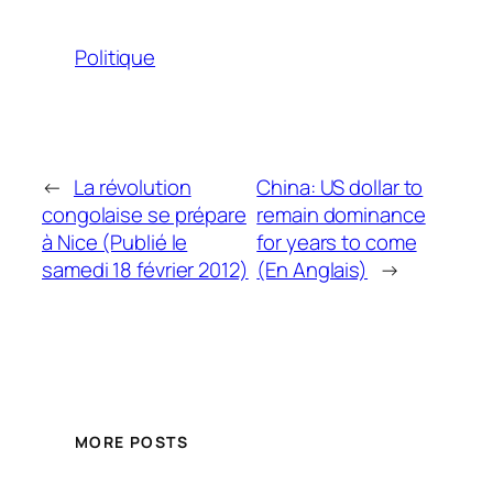
Politique
←
La révolution
China: US dollar to
congolaise se prépare
remain dominance
à Nice (Publié le
for years to come
samedi 18 février 2012)
(En Anglais)
→
MORE POSTS