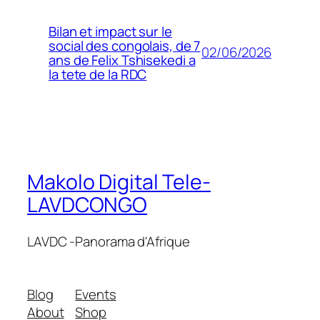
Bilan et impact sur le
social des congolais, de 7
02/06/2026
ans de Felix Tshisekedi a
la tete de la RDC
Makolo Digital Tele-
LAVDCONGO
LAVDC -Panorama d'Afrique
Blog
Events
About
Shop