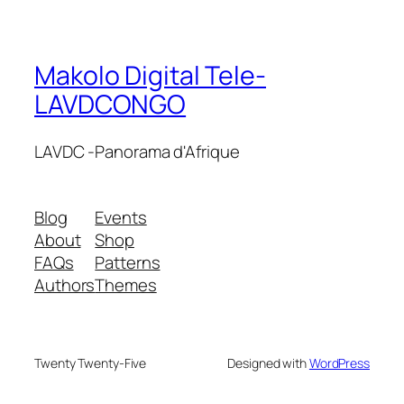
Makolo Digital Tele-
LAVDCONGO
LAVDC -Panorama d'Afrique
Blog
Events
About
Shop
FAQs
Patterns
Authors
Themes
Twenty Twenty-Five
Designed with
WordPress