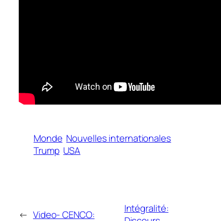
Monde
Nouvelles internationales
Trump
USA
Intégralité:
←
Video- CENCO:
Discours