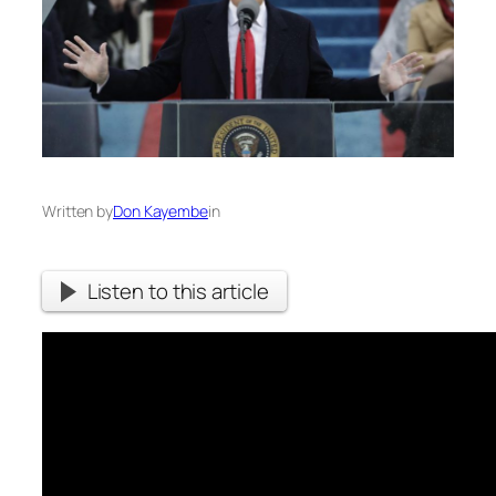
Written by
Don Kayembe
in
Listen to this article