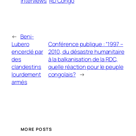
Interviews
RD Congo
←
Beni-
Lubero
Conférence publique : “1997 –
encerclé par
2010, du désastre humanitaire
des
à la balkanisation de la RDC,
clandestins
quelle réaction pour le peuple
lourdement
congolais?
→
armés
MORE POSTS