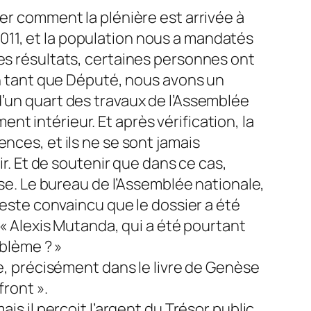
rer comment la plénière est arrivée à
n 2011, et la population nous a mandatés
des résultats, certaines personnes ont
 En tant que Député, nous avons un
d’un quart des travaux de l’Assemblée
ment intérieur. Et après vérification, la
nces, et ils ne se sont jamais
ir. Et de soutenir que dans ce cas,
sse. Le bureau de l’Assemblée nationale,
reste convaincu que le dossier a été
 « Alexis Mutanda, qui a été pourtant
oblème ? »
le, précisément dans le livre de Genèse
front ».
is il perçoit l’argent du Trésor public,