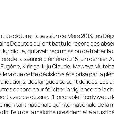
t de clôturer la session de Mars 2013, les Dé
ains Députés qui ont battu le record des absenc
 Juridique, qui avait reçu mission de traiter 
lors de la séance plénière du 15 juin dernier. 
ala Eugène, Kiringa Iluju Claude, Maweya Mute
ellera que cette décision a été prise par la pl
lidations, des langues se sont déliées. Les 
utres encore pour féliciter la vigilance de la 
port avec ce dossier, l’Honorable Pico Mwepu 
’opinion tant nationale qu’internationale de l
dit, l’élu de la majorité présidentielle a fusti