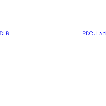
 FDLR
RDC : La d