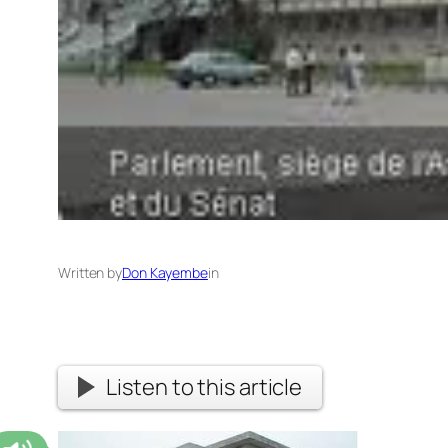
Written by
Don Kayembe
in
Listen to this article