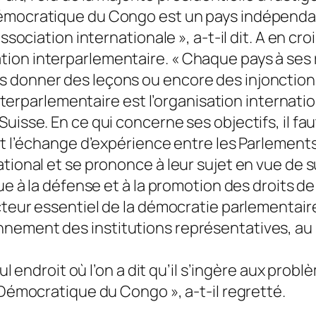
émocratique du Congo est un pays indépendan
association internationale », a-t-il dit. A en c
ion interparlementaire. « Chaque pays à ses r
donner des leçons ou encore des injonctions »
n interparlementaire est l’organisation interna
uisse. En ce qui concerne ses objectifs, il fau
et l’échange d’expérience entre les Parlements
ational et se prononce à leur sujet en vue de 
bue à la défense et à la promotion des droits d
acteur essentiel de la démocratie parlementai
nnement des institutions représentatives, a
seul endroit où l’on a dit qu’il s’ingère aux pr
 Démocratique du Congo », a-t-il regretté.