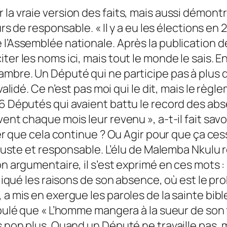
 la vraie version des faits, mais aussi démont
eurs de responsable. « Il y a eu les élections e
 l’Assemblée nationale. Après la publication 
iter les noms ici, mais tout le monde le sais.
ambre. Un Député qui ne participe pas à plus 
alidé. Ce n’est pas moi qui le dit, mais le règle
6 Députés qui avaient battu le record des abse
ent chaque mois leur revenu », a-t-il fait savo
sser que cela continue ? Ou Agir pour que ça ce
l juste et responsable. L’élu de Malemba Nkulu 
on argumentaire, il s’est exprimé en ces mots :
pliqué les raisons de son absence, où est le pr
 a mis en exergue les paroles de la sainte bib
ipulé que « L’homme mangera à la sueur de son 
 non plus. Quand un Député ne travaille pas, ma