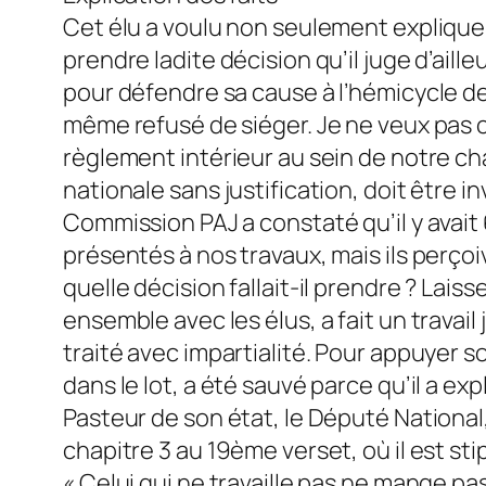
Cet élu a voulu non seulement expliquer
prendre ladite décision qu’il juge d’aill
pour défendre sa cause à l’hémicycle de
même refusé de siéger. Je ne veux pas c
règlement intérieur au sein de notre ch
nationale sans justification, doit être inv
Commission PAJ a constaté qu’il y avait 
présentés à nos travaux, mais ils perçoiv
quelle décision fallait-il prendre ? Lai
ensemble avec les élus, a fait un travai
traité avec impartialité. Pour appuyer s
dans le lot, a été sauvé parce qu’il a ex
Pasteur de son état, le Député National,
chapitre 3 au 19ème verset, où il est st
« Celui qui ne travaille pas ne mange pas